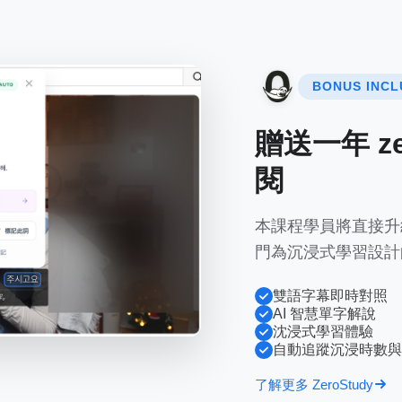
BONUS INCL
贈送一年 zer
閱
本課程學員將直接升級 Z
門為沉浸式學習設計
雙語字幕即時對照
AI 智慧單字解說
沈浸式學習體驗
自動追蹤沉浸時數與
了解更多 ZeroStudy