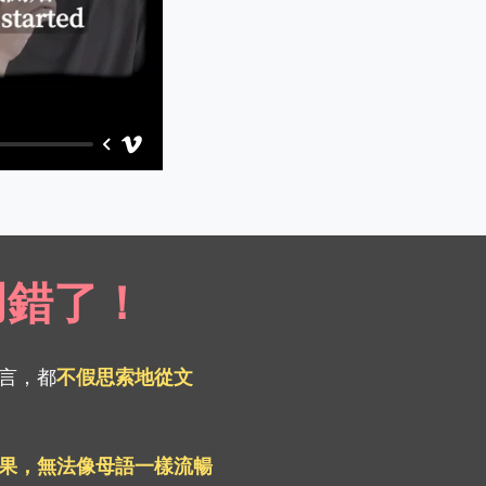
用錯了！
言，都
不假思索地從文
果，無法像母語一樣流暢